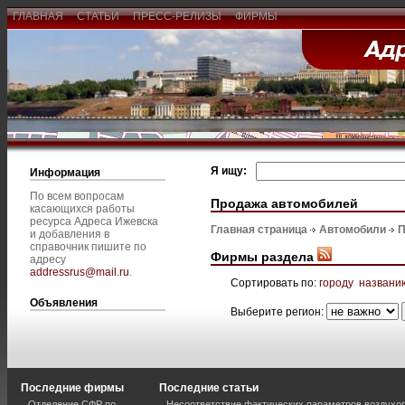
ГЛАВНАЯ
СТАТЬИ
ПРЕСС-РЕЛИЗЫ
ФИРМЫ
Я ищу:
Информация
По всем вопросам
Продажа автомобилей
касающихся работы
ресурса Адреса Ижевска
Главная страница
Автомобили
П
и добавления в
справочник пишите по
Фирмы раздела
адресу
addressrus@mail.ru
.
Сортировать по:
городу
названи
Объявления
Выберите регион:
Последние фирмы
Последние статьи
Отделение СФР по
Несоответствие фактических параметров воздух