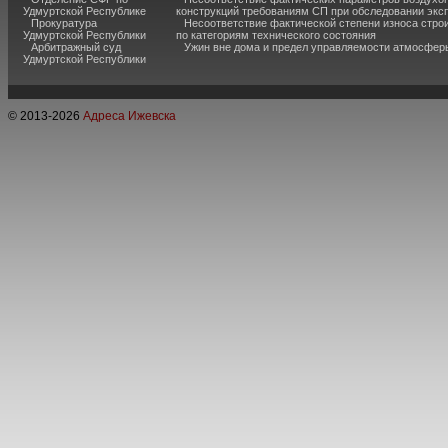
Удмуртской Республике
конструкций требованиям СП при обследовании экс
Прокуратура
Несоответствие фактической степени износа стро
Удмуртской Республики
по категориям технического состояния
Арбитражный суд
Ужин вне дома и предел управляемости атмосфер
Удмуртской Республики
© 2013-
2026
Адреса Ижевска