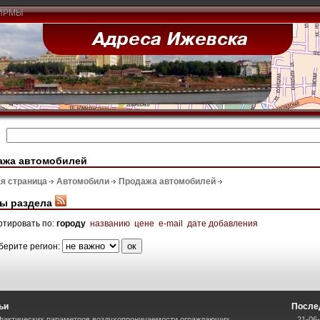
ИРМЫ
ажа автомобилей
я страница
Автомобили
Продажа автомобилей
ы раздела
ртировать по:
городу
названию
цене
e-mail
дате добавления
берите регион:
ьи
После
фактических параметров воздухопроницаемости ограждающих
21-06