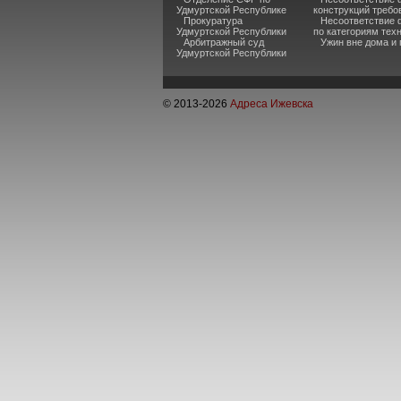
Удмуртской Республике
конструкций требо
Прокуратура
Несоответствие 
Удмуртской Республики
по категориям тех
Арбитражный суд
Ужин вне дома и
Удмуртской Республики
© 2013-
2026
Адреса Ижевска