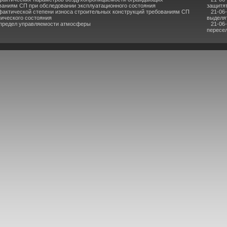
ваниям СП при обследовании эксплуатационного состояния
защитят
фактической степени износа строительных конструкций требованиям СП
21-06
нического состояния
выделя
 предел управляемости атмосферы
21-06
пересел