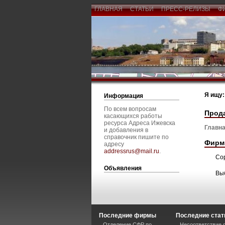
ГЛАВНАЯ
СТАТЬИ
ПРЕСС-РЕЛИЗЫ
Ф
Я ищу:
Информация
По всем вопросам
Прод
касающихся работы
ресурса Адреса Ижевска
Главна
и добавления в
справочник пишите по
Фирм
адресу
addressrus@mail.ru
.
Со
Объявления
Вы
Последние фирмы
Последние стат
Отделение СФР по
Несоответствие 