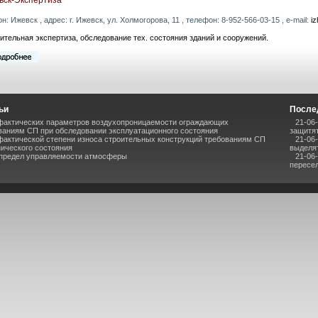
он: Ижевск , адрес: г. Ижевск, ул. Холмогорова, 11 , телефон: 8-952-566-03-15 , e-mail:
i
ительная экспертиза, обследование тех. состояния зданий и сооружений.
ьи
После
фактических параметров воздухопроницаемости ограждающих
21-06
ваниям СП при обследовании эксплуатационного состояния
защитят
фактической степени износа строительных конструкций требованиям СП
21-06
нического состояния
выделя
 предел управляемости атмосферы
21-06
пересел