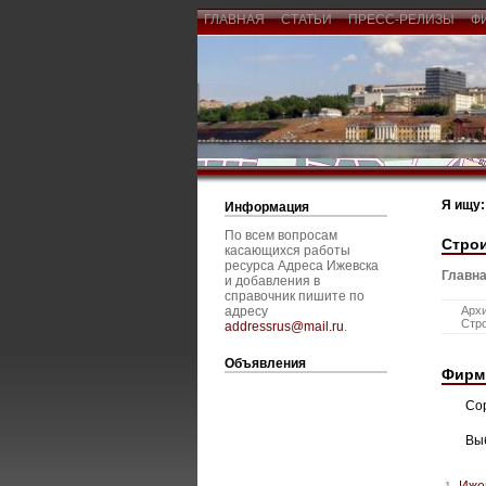
ГЛАВНАЯ
СТАТЬИ
ПРЕСС-РЕЛИЗЫ
Ф
Я ищу:
Информация
По всем вопросам
Стро
касающихся работы
ресурса Адреса Ижевска
Главна
и добавления в
справочник пишите по
адресу
Архи
Стро
addressrus@mail.ru
.
Объявления
Фирм
Со
Вы
Иже
1.