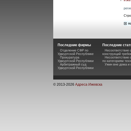
реги
Стро
Последние фирмы
Последние стат
Отделение СФР по
Несоответствие 
Удмуртской Республике
конструкций требо
Прокуратура
Несоответствие 
Удмуртской Республики
по категориям тех
Арбитражный суд
Ужин вне дома и
Удмуртской Республики
© 2013-
2026
Адреса Ижевска