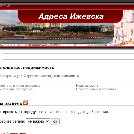
ИРМЫ
ительство, недвижимость
я страница
Строительство, недвижимость
тектура и проектирование
Недвижимость
ительная экспертиза
Строительные материалы
ы раздела
ртировать по:
городу
названию
цене
e-mail
дате добавления
берите регион:
вск-Экспертиза