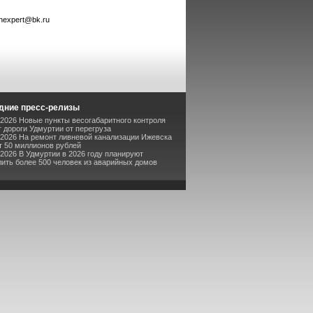
zhexpert@bk.ru
дние пресс-релизы
-2026 Новые пункты весогабаритного контроля
 дороги Удмуртии от перегруза
-2026 На ремонт ливневой канализации Ижевска
т 50 миллионов рублей
-2026 В Удмуртии в 2026 году планируют
ить более 500 человек из аварийных домов