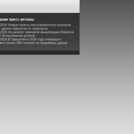
дние пресс-релизы
-2026 Новые пункты весогабаритного контроля
 дороги Удмуртии от перегруза
-2026 На ремонт ливневой канализации Ижевска
т 50 миллионов рублей
-2026 В Удмуртии в 2026 году планируют
ить более 500 человек из аварийных домов