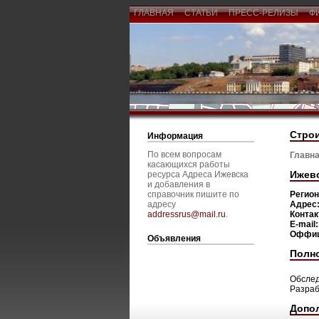
ГЛАВНАЯ
СТАТЬИ
ПРЕСС-РЕЛИЗЫ
Ф
Строи
Информация
По всем вопросам
Главна
касающихся работы
Ижевс
ресурса Адреса Ижевска
и добавления в
справочник пишите по
Регио
адресу
Адрес
addressrus@mail.ru
.
Конта
E-mail
Оффиц
Объявления
Полн
Обслед
Разраб
Допо