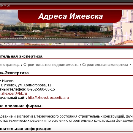
ИРМЫ
тельная экспертиза
я страница
Строительство, недвижимость
Строительная экспертиза
к-Экспертиза
н:
Ижевск
:
г. Ижевск, ул. Холмогорова, 11
ктный телефон:
8-952-566-03-15
:
izhexpert@bk.ru
иальный сайт:
http://izhevsk-expertiza.ru
ое описание фирмы:
ование и экспертиза технического состояния строительных конструкций, фу
отка технических решений по усилению строительных конструкций фундамен
лнительная информация