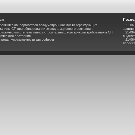
ьи
После
фактических параметров воздухопроницаемости ограждающих
21-06
ваниям СП при обследовании эксплуатационного состояния
защитят
фактической степени износа строительных конструкций требованиям СП
21-06
нического состояния
выделя
 предел управляемости атмосферы
21-06
пересел