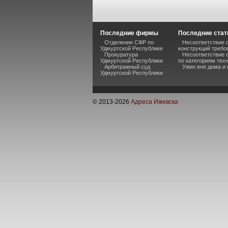
Последние фирмы
Последние стат
Отделение СФР по
Несоответствие 
Удмуртской Республике
конструкций требо
Прокуратура
Несоответствие 
Удмуртской Республики
по категориям тех
Арбитражный суд
Ужин вне дома и
Удмуртской Республики
© 2013-
2026
Адреса Ижевска