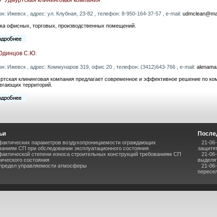
он: Ижевск , адрес: ул. Клубная, 23-82 , телефон: 8-950-164-37-57 , e-mail:
udmclean@mai
ка офисных, торговых, производственных помещений.
Одинцов С.Ю.
он: Ижевск , адрес: Коммунаров 319, офис 20 , телефон: (3412)643-766 , e-mail:
alenama
ртская клининговая компания предлагает современное и эффективное решение по ко
егающих территорий.
ьи
После
фактических параметров воздухопроницаемости ограждающих
21-06
ваниям СП при обследовании эксплуатационного состояния
защитят
фактической степени износа строительных конструкций требованиям СП
21-06
нического состояния
выделя
 предел управляемости атмосферы
21-06
пересел