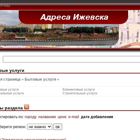
ИРМЫ
вые услуги
я страница
Бытовые услуги
овые услуги
Клининговые услуги
уальные услуги
Строительные услуги
ы раздела
ртировать по:
городу
названию
цене
e-mail
дате добавления
берите регион:
 "Удмуртская клининговая компания"