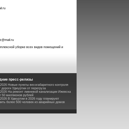
l.ru
z@mail.ru
мплексной уборке всех видов помещений и
дние пресс-релизы
-2026 Новые пункты весогабаритного контроля
 дороги Удмуртии от перегруза
-2026 На ремонт ливневой канализации Ижевска
т 50 миллионов рублей
-2026 В Удмуртии в 2026 году планируют
ить более 500 человек из аварийных домов