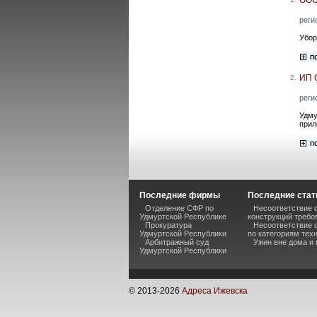
реги
Убор
ИП 
2.
реги
Удму
прил
Последние фирмы
Последние стат
Отделение СФР по
Несоответствие 
Удмуртской Республике
конструкций требо
Прокуратура
Несоответствие 
Удмуртской Республики
по категориям тех
Арбитражный суд
Ужин вне дома и
Удмуртской Республики
© 2013-
2026
Адреса Ижевска