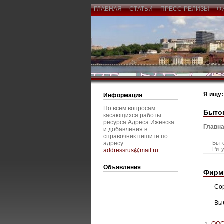
ГЛАВНАЯ
СТАТЬИ
ПРЕСС-РЕЛИЗЫ
Ф
Я ищу:
Информация
По всем вопросам
Быто
касающихся работы
ресурса Адреса Ижевска
Главна
и добавления в
справочник пишите по
адресу
Быт
Рит
addressrus@mail.ru
.
Объявления
Фирм
Со
Вы
ООО
1.