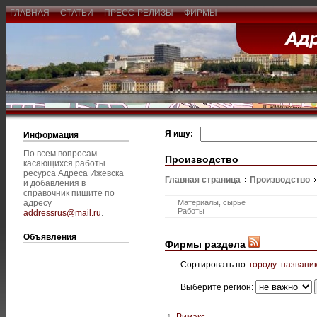
ГЛАВНАЯ
СТАТЬИ
ПРЕСС-РЕЛИЗЫ
ФИРМЫ
Я ищу:
Информация
По всем вопросам
Производство
касающихся работы
ресурса Адреса Ижевска
Главная страница
Производство
и добавления в
справочник пишите по
адресу
Материалы, сырье
Работы
addressrus@mail.ru
.
Объявления
Фирмы раздела
Сортировать по:
городу
названи
Выберите регион:
Римакс
1.