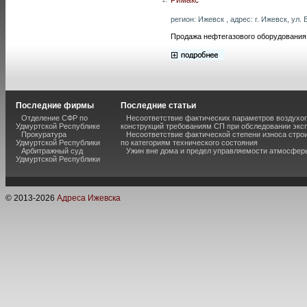
регион: Ижевск , адрес: г. Ижевск, ул.
Продажа нефтегазового оборудования
Последние фирмы
Последние статьи
Отделение СФР по
Несоответствие фактических параметров воздух
Удмуртской Республике
конструкций требованиям СП при обследовании экс
Прокуратура
Несоответствие фактической степени износа стро
Удмуртской Республики
по категориям технического состояния
Арбитражный суд
Ужин вне дома и предел управляемости атмосфер
Удмуртской Республики
© 2013-
2026
Адреса Ижевска