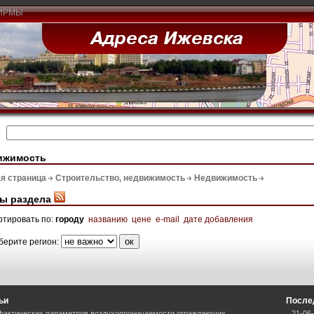
ИРМЫ
ижимость
я страница
Строительство, недвижимость
Недвижимость
ы раздела
ртировать по:
городу
названию
цене
e-mail
дате добавления
берите регион:
ьи
После
фактических параметров воздухопроницаемости ограждающих
21-06