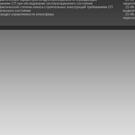
ваниям СП при обследовании эксплуатационного состояния
защитят
фактической степени износа строительных конструкций требованиям СП
21-06
нического состояния
выделя
 предел управляемости атмосферы
21-06
пересел