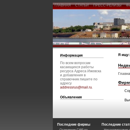
ГЛАВНАЯ
СТАТЬИ
ПРЕСС-РЕЛИЗЫ
Ф
Я ищу:
Информация
По всем вопросам
Недв
касающихся работы
ресурса Адреса Ижевска
Главна
и добавления в
справочник пишите по
Фирм
адресу
addressrus@mail.ru
.
Со
Объявления
Вы
Последние фирмы
Последние стат
Отделение СФР по
Несоответствие 