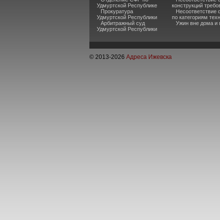
Удмуртской Республике
конструкций требо
Прокуратура
Несоответствие 
Удмуртской Республики
по категориям тех
Арбитражный суд
Ужин вне дома и
Удмуртской Республики
© 2013-
2026
Адреса Ижевска