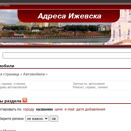
ИРМЫ
мобили
я страница
Автомобили
 гаражи, стоянки
Запчасти, автохимия
дажа автомобилей
Ремонт, сервис, тюнинг
ы раздела
ртировать по:
городу
названию
цене
e-mail
дате добавления
берите регион:
то Мастер