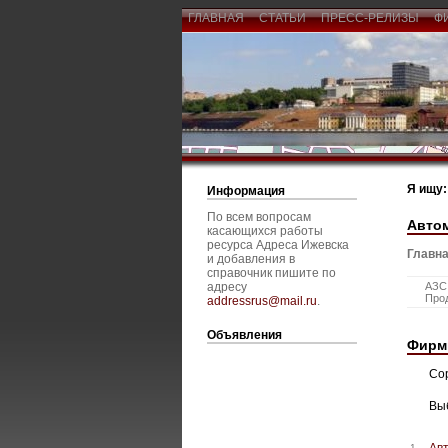
ГЛАВНАЯ
СТАТЬИ
ПРЕСС-РЕЛИЗЫ
Ф
Я ищу:
Информация
По всем вопросам
Авто
касающихся работы
ресурса Адреса Ижевска
Главна
и добавления в
справочник пишите по
адресу
АЗС,
Про
addressrus@mail.ru
.
Объявления
Фирм
Со
Вы
Ав
1.