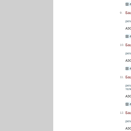
Ба
9.
рег
АЗС
Ба
10.
рег
АЗС
Ба
11.
рег
тел
АЗС
Ба
12.
рег
АЗС