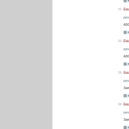
Ба
21.
рег
АЗС
Баш
22.
рег
АЗС
Ба
23.
рег
Зап
Ба
24.
рег
Зап