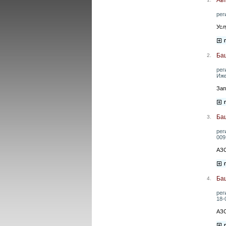
рег
Усл
Баш
2.
рег
Иже
Зап
Ба
3.
рег
009
АЗС
Ба
4.
рег
18-
АЗС