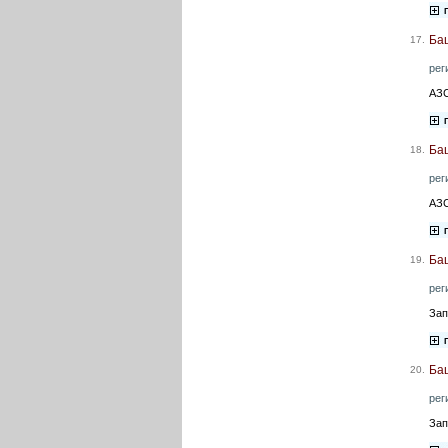
Ба
17.
рег
АЗС
Ба
18.
рег
АЗС
Баш
19.
рег
Зап
Ба
20.
рег
Зап