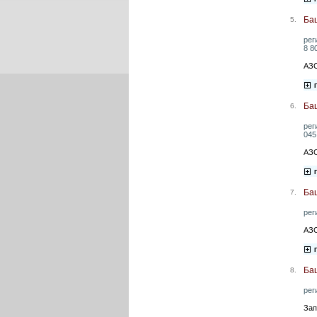
Ба
5.
рег
8 8
АЗС
Ба
6.
рег
045
АЗС
Ба
7.
рег
АЗС
Баш
8.
рег
Зап