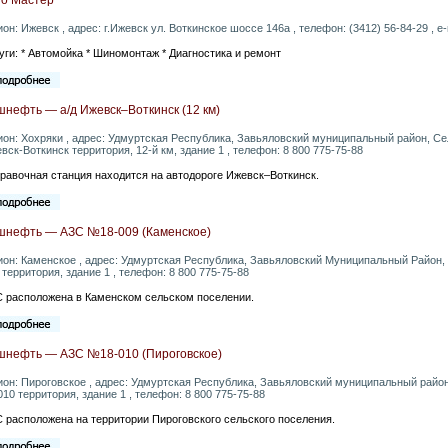
ион: Ижевск , адрес: г.Ижевск ул. Воткинское шоссе 146а , телефон: (3412) 56-84-29 , e-
уги: * Автомойка * Шиномонтаж * Диагностика и ремонт
нефть — а/д Ижевск–Воткинск (12 км)
ион: Хохряки , адрес: Удмуртская Республика, Завьяловский муниципальный район, Се
вск-Воткинск территория, 12-й км, здание 1 , телефон: 8 800 775-75-88
равочная станция находится на автодороге Ижевск–Воткинск.
шнефть — АЗС №18-009 (Каменское)
ион: Каменское , адрес: Удмуртская Республика, Завьяловский Муниципальный Район
 территория, здание 1 , телефон: 8 800 775-75-88
 расположена в Каменском сельском поселении.
шнефть — АЗС №18-010 (Пироговское)
ион: Пироговское , адрес: Удмуртская Республика, Завьяловский муниципальный райо
010 территория, здание 1 , телефон: 8 800 775-75-88
 расположена на территории Пироговского сельского поселения.