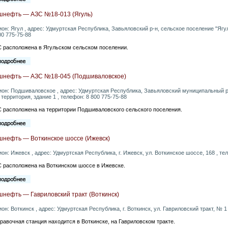
шнефть — АЗС №18-013 (Ягуль)
ион: Ягул , адрес: Удмуртская Республика, Завьяловский р-н, сельское поселение "Яг
00 775-75-88
 расположена в Ягульском сельском поселении.
шнефть — АЗС №18-045 (Подшиваловское)
ион: Подшиваловское , адрес: Удмуртская Республика, Завьяловский муниципальный 
 территория, здание 1 , телефон: 8 800 775-75-88
 расположена на территории Подшиваловского сельского поселения.
шнефть — Воткинское шоссе (Ижевск)
ион: Ижевск , адрес: Удмуртская Республика, г. Ижевск, ул. Воткинское шоссе, 168 , те
 расположена на Воткинском шоссе в Ижевске.
нефть — Гавриловский тракт (Воткинск)
ион: Воткинск , адрес: Удмуртская Республика, г. Воткинск, ул. Гавриловский тракт, № 1
равочная станция находится в Воткинске, на Гавриловском тракте.