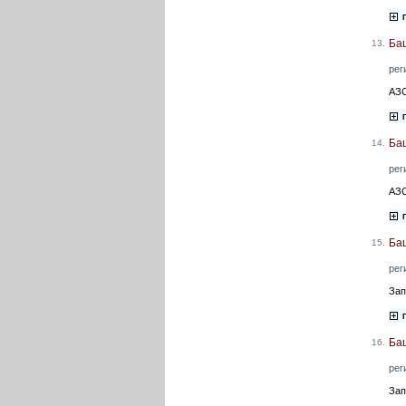
Ба
13.
рег
АЗС
Ба
14.
рег
АЗС
Ба
15.
рег
Зап
Ба
16.
рег
Зап