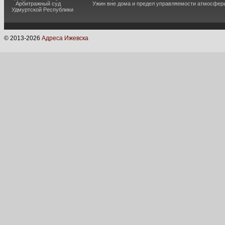
Арбитражный суд
Ужин вне дома и предел управляемости атмосфер
Удмуртской Республики
© 2013-
2026
Адреса Ижевска