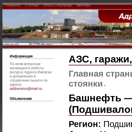
ГЛАВНАЯ
СТАТЬИ
ПРЕСС-РЕЛИЗЫ
ФИРМЫ
АЗС, гаражи
Информация
По всем вопросам
касающихся работы
Главная стран
ресурса Адреса Ижевска
и добавления в
справочник пишите по
стоянки
адресу
addressrus@mail.ru
.
Башнефть —
Объявления
(Подшивало
Регион:
Подши