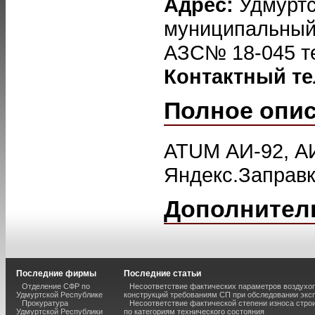
Адрес:
Удмуртс
муниципальный 
АЗС№ 18-045 те
Контактный т
Полное опи
ATUM АИ-92, АИ
Яндекс.Заправк
Дополнител
Последние фирмы
Последние статьи
Отделение СФР по
Несоответствие фактических параметров воздух
Удмуртской Республике
конструкций требованиям СП при обследовании экс
Прокуратура
Несоответствие фактической степени износа стро
Удмуртской Республики
по категориям технического состояния