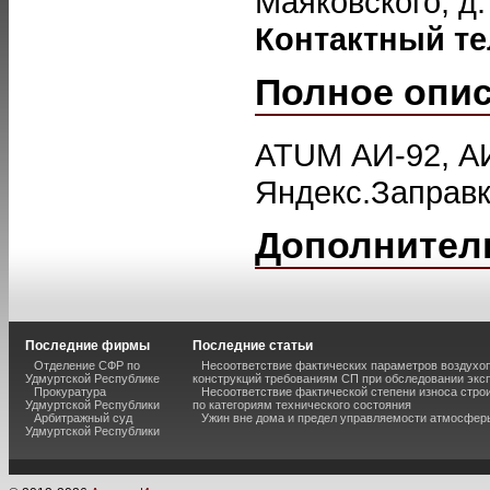
Маяковского, д.
Контактный т
Полное опи
ATUM АИ-92, АИ
Яндекс.Заправк
Дополнител
Последние фирмы
Последние статьи
Отделение СФР по
Несоответствие фактических параметров воздух
Удмуртской Республике
конструкций требованиям СП при обследовании экс
Прокуратура
Несоответствие фактической степени износа стро
Удмуртской Республики
по категориям технического состояния
Арбитражный суд
Ужин вне дома и предел управляемости атмосфер
Удмуртской Республики