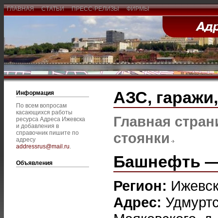
ГЛАВНАЯ
СТАТЬИ
ПРЕСС-РЕЛИЗЫ
ФИРМЫ
АЗС, гаражи
Информация
По всем вопросам
касающихся работы
Главная стран
ресурса Адреса Ижевска
и добавления в
справочник пишите по
стоянки
адресу
addressrus@mail.ru
.
Башнефть — 
Объявления
Регион:
Ижевс
Адрес:
Удмуртс