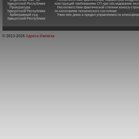
Удмуртской Республике
конструкций требованиям СП при обследовании экс
Прокуратура
Несоответствие фактической степени износа стро
Удмуртской Республики
по категориям технического состояния
Арбитражный суд
Ужин вне дома и предел управляемости атмосфер
Удмуртской Республики
© 2013-
2026
Адреса Ижевска