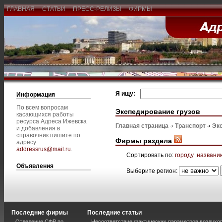
ГЛАВНАЯ
СТАТЬИ
ПРЕСС-РЕЛИЗЫ
ФИРМЫ
Я ищу:
Информация
По всем вопросам
Экспедирование грузов
касающихся работы
ресурса Адреса Ижевска
Главная страница
Транспорт
Эк
и добавления в
справочник пишите по
Фирмы раздела
адресу
addressrus@mail.ru
.
Сортировать по:
городу
названи
Объявления
Выберите регион:
Последние фирмы
Последние статьи
Отделение СФР по
Несоответствие фактических параметров воздух